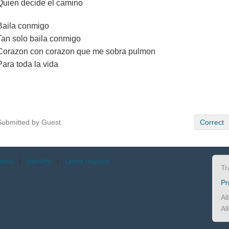
Quien decide el camino
Baila conmigo
Tan solo baila conmigo
Corazon con corazon que me sobra pulmon
Para toda la vida
Submitted by Guest
Correct
tions
|
Identify
|
Lyrics request
Tr
Pr
Al
Al