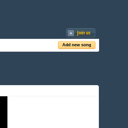
Join us
Add new song