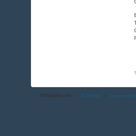
AllTheLyrics.com
A-Z Artists
|
Lyrics transla