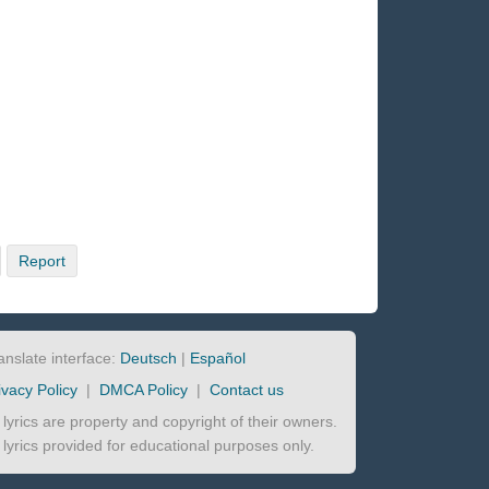
Report
anslate interface:
Deutsch
|
Español
ivacy Policy
|
DMCA Policy
|
Contact us
l lyrics are property and copyright of their owners.
l lyrics provided for educational purposes only.