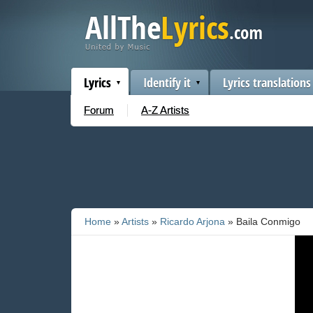
Lyrics
Identify it
Lyrics translations
Forum
A-Z Artists
Home
»
Artists
»
Ricardo Arjona
» Baila Conmigo