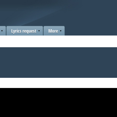
Lyrics request
More