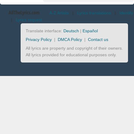
AllTheLyrics.com
A-Z Artists
|
Lyrics translations
|
Identify
|
Lyrics request
Translate interface:
Deutsch
|
Español
Privacy Policy
|
DMCA Policy
|
Contact us
All lyrics are property and copyright of their owners.
All lyrics provided for educational purposes only.