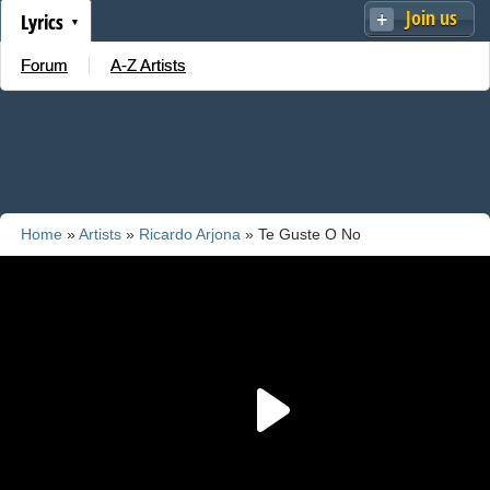
Join us
Lyrics
Forum
A-Z Artists
Home
»
Artists
»
Ricardo Arjona
» Te Guste O No