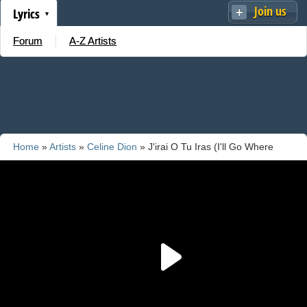
Join us
Lyrics
Forum
A-Z Artists
Home
»
Artists
»
Celine Dion
» J'irai O Tu Iras (I'll Go Where
You'll Go)