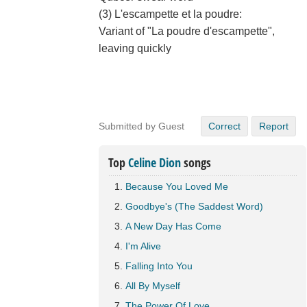
(3) L'escampette et la poudre:
Variant of "La poudre d'escampette",
leaving quickly
Submitted by Guest
Correct
Report
Top
Celine Dion
songs
Because You Loved Me
Goodbye's (The Saddest Word)
A New Day Has Come
I'm Alive
Falling Into You
All By Myself
The Power Of Love