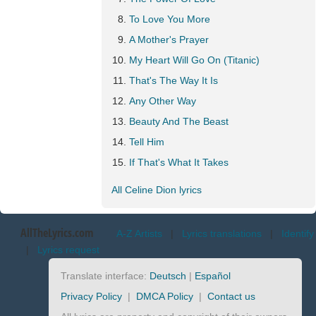
To Love You More
A Mother's Prayer
My Heart Will Go On (Titanic)
That's The Way It Is
Any Other Way
Beauty And The Beast
Tell Him
If That's What It Takes
All Celine Dion lyrics
AllTheLyrics.com
A-Z Artists
|
Lyrics translations
|
Identify
|
Lyrics request
Translate interface:
Deutsch
|
Español
Privacy Policy
|
DMCA Policy
|
Contact us