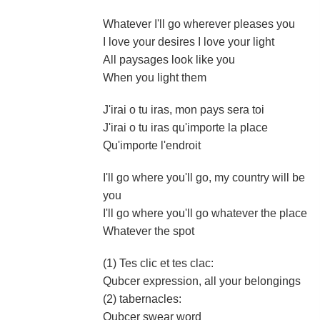
Whatever I'll go wherever pleases you
I love your desires I love your light
All paysages look like you
When you light them
J'irai o tu iras, mon pays sera toi
J'irai o tu iras qu'importe la place
Qu'importe l'endroit
I'll go where you'll go, my country will be
you
I'll go where you'll go whatever the place
Whatever the spot
(1) Tes clic et tes clac:
Qubcer expression, all your belongings
(2) tabernacles:
Qubcer swear word