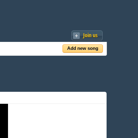
Join us
Add new song