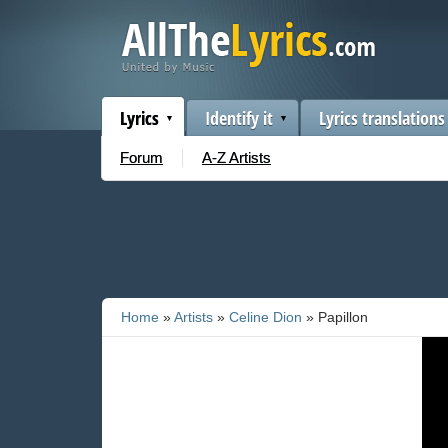
Lyrics
Identify it
Lyrics translations
Forum
A-Z Artists
Home
»
Artists
»
Celine Dion
» Papillon