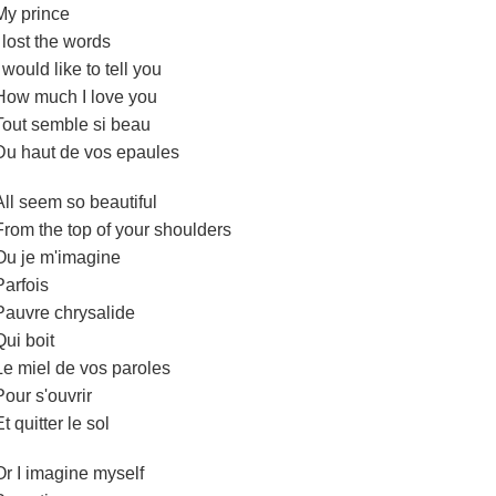
My prince
I lost the words
I would like to tell you
How much I love you
Tout semble si beau
Du haut de vos epaules
All seem so beautiful
From the top of your shoulders
Ou je m'imagine
Parfois
Pauvre chrysalide
Qui boit
Le miel de vos paroles
Pour s'ouvrir
Et quitter le sol
Or I imagine myself