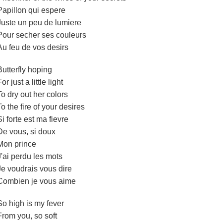
Papillon qui espere
Juste un peu de lumiere
Pour secher ses couleurs
Au feu de vos desirs
Butterfly hoping
or just a little light
To dry out her colors
To the fire of your desires
Si forte est ma fievre
De vous, si doux
Mon prince
J'ai perdu les mots
Je voudrais vous dire
Combien je vous aime
So high is my fever
From you, so soft