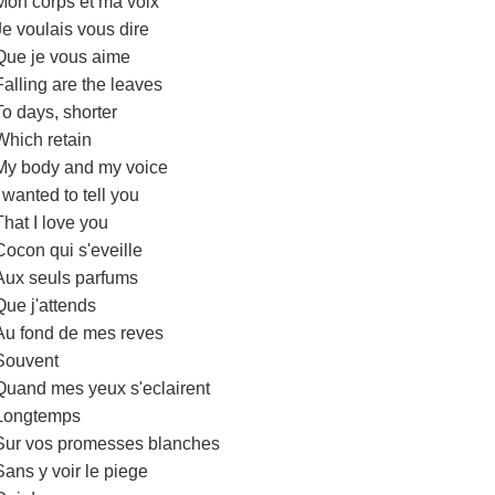
Mon corps et ma voix
Je voulais vous dire
Que je vous aime
Falling are the leaves
To days, shorter
Which retain
My body and my voice
I wanted to tell you
That I love you
Cocon qui s'eveille
Aux seuls parfums
Que j'attends
Au fond de mes reves
Souvent
Quand mes yeux s'eclairent
Longtemps
Sur vos promesses blanches
Sans y voir le piege