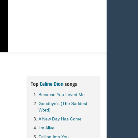
Top
Celine Dion
songs
Because You Loved Me
Goodbye's (The Saddest
Word)
A New Day Has Come
I'm Alive
Falling Into You