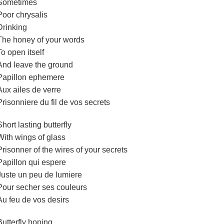
Sometimes
Poor chrysalis
Drinking
The honey of your words
To open itself
And leave the ground
Papillon ephemere
Aux ailes de verre
Prisonniere du fil de vos secrets
Short lasting butterfly
With wings of glass
Prisonner of the wires of your secrets
Papillon qui espere
Juste un peu de lumiere
Pour secher ses couleurs
Au feu de vos desirs
Butterfly hoping