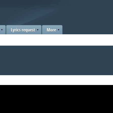
Lyrics request
More