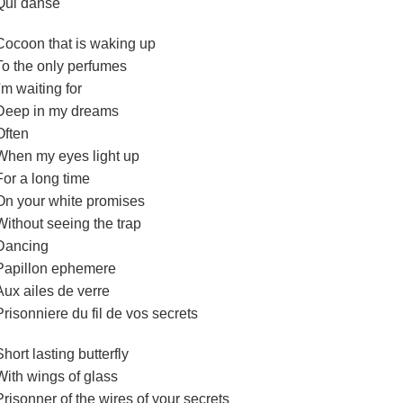
Qui danse
Cocoon that is waking up
To the only perfumes
I'm waiting for
Deep in my dreams
Often
When my eyes light up
For a long time
On your white promises
Without seeing the trap
Dancing
Papillon ephemere
Aux ailes de verre
Prisonniere du fil de vos secrets
Short lasting butterfly
With wings of glass
Prisonner of the wires of your secrets