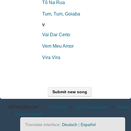
Tô Na Rua
Tum, Tum, Goiaba
V
Vai Dar Certo
Vem Meu Amor
Vira Vira
Submit new song
AllTheLyrics.com
A-Z Artists
|
Lyrics translations
|
Identify
|
Lyrics request
Translate interface:
Deutsch
|
Español