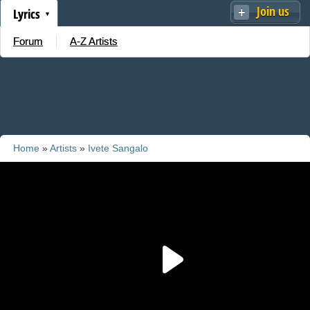
Join us
Lyrics
Forum
A-Z Artists
Home
»
Artists
»
Ivete Sangalo