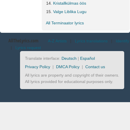
Kristallkülmas öös
Valge Liblika Lugu
All Terminaator lyrics
AllTheLyrics.com
A-Z Artists
|
Lyrics translations
|
Identify
|
Lyrics request
Translate interface:
Deutsch
|
Español
Privacy Policy
|
DMCA Policy
|
Contact us
All lyrics are property and copyright of their owners.
All lyrics provided for educational purposes only.