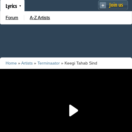
Join us
Lyrics
Forum
A-Z Artists
Home
»
Artists
»
Terminaator
» Keegi Tahab Sind