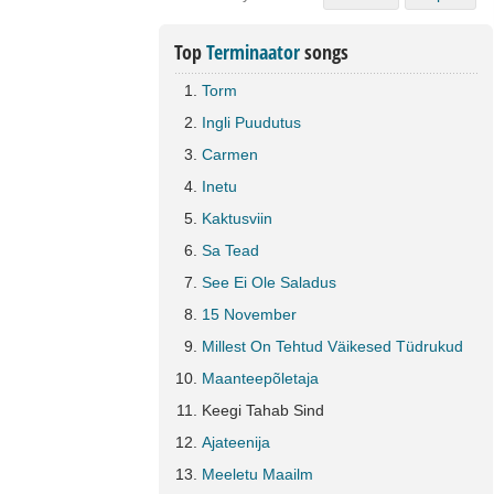
Top
Terminaator
songs
Torm
Ingli Puudutus
Carmen
Inetu
Kaktusviin
Sa Tead
See Ei Ole Saladus
15 November
Millest On Tehtud Väikesed Tüdrukud
Maanteepõletaja
Keegi Tahab Sind
Ajateenija
Meeletu Maailm