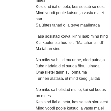
mees
Kes sind iial ei peta, kes seisab su eest
Mind voodi poole kutsud ja vastu ma ei
saa
Sa ühtes tahad olla terve maailmaga
Tasa sosistad kõrva, kinni jääb minu hing
Kui kuulen su huultelt: "Ma tahan sind!"
Ma tahan sind
No miks sa hiilid mu unne, oled painaja
Juba nädalaid ei suuda õhtul uinuda
Oma riietel tajun su lõhna ma
Tunnen alatasa, et mind keegi jälitab
No miks sa helistad mulle, kui sul kodus
on mees
Kes sind iial ei peta, kes seisab sinu eest
Mind voodi poole kutsud ja vastu ma ei