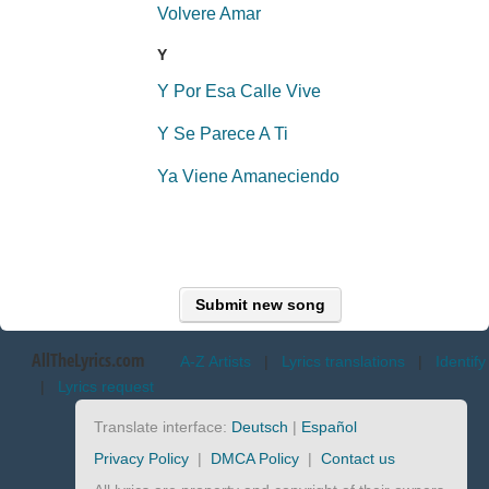
Volvere Amar
Y
Y Por Esa Calle Vive
Y Se Parece A Ti
Ya Viene Amaneciendo
Submit new song
AllTheLyrics.com
A-Z Artists
|
Lyrics translations
|
Identify
|
Lyrics request
Translate interface:
Deutsch
|
Español
Privacy Policy
|
DMCA Policy
|
Contact us