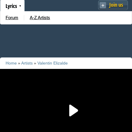
Join us
Lyrics
Forum
A-Z Artists
Home
»
Artists
»
Valentin Elizalde