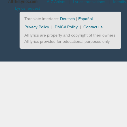
AllTheLyrics.com
A-Z Artists
|
Lyrics translations
|
Identify
|
Lyrics request
Translate interface:
Deutsch
|
Español
Privacy Policy
|
DMCA Policy
|
Contact us
All lyrics are property and copyright of their owners.
All lyrics provided for educational purposes only.