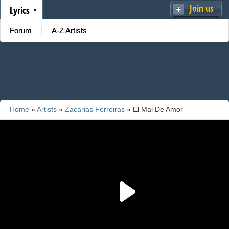
Join us
Lyrics
Forum
A-Z Artists
Home
»
Artists
»
Zacarias Ferreiras
» El Mal De Amor