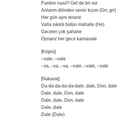
Pardon nasıl? Gel de bir ısır
Anlarım dilinden senin kızım (Grr, grr)
Her gün aynı terane
Valla sıkıldı bütün mahalle (He)
Geceler çok şahane
Oynarız her gece karnavale
[Köprü]
–vale, –vale
–va, –va, –va, –vale, –vale, –vale
[Nakarat]
Da-da-da-da-da-dale, dale, Don, dale
Dale, dale, Don, dale
Dale, dale, Don, dale
Dale, dale
Dale (Dale)