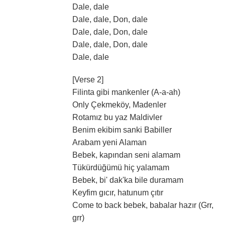
Dale, dale
Dale, dale, Don, dale
Dale, dale, Don, dale
Dale, dale, Don, dale
Dale, dale
[Verse 2]
Filinta gibi mankenler (A-a-ah)
Only Çekmeköy, Madenler
Rotamız bu yaz Maldivler
Benim ekibim sanki Babiller
Arabam yeni Alaman
Bebek, kapından seni alamam
Tükürdüğümü hiç yalamam
Bebek, bi' dak'ka bile duramam
Keyfim gıcır, hatunum çıtır
Come to back bebek, babalar hazır (Grr,
grr)