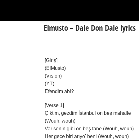
Elmusto – Dale Don Dale lyrics
[Giriş]
(ElMusto)
(Vision)
(YT)
Efendim abi?
[Verse 1]
Çıktım, gezdim İstanbul on beş mahalle
(Wouh, wouh)
Var senin gibi on beş tane (Wouh, wouh)
Her gece biri arıyo' beni (Wouh, wouh)