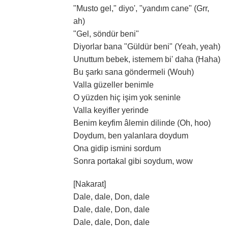
"Musto gel," diyo', "yandım cane" (Grr,
ah)
"Gel, söndür beni"
Diyorlar bana "Güldür beni" (Yeah, yeah)
Unuttum bebek, istemem bi' daha (Haha)
Bu şarkı sana göndermeli (Wouh)
Valla güzeller benimle
O yüzden hiç işim yok seninle
Valla keyifler yerinde
Benim keyfim âlemin dilinde (Oh, hoo)
Doydum, ben yalanlara doydum
Ona gidip ismini sordum
Sonra portakal gibi soydum, wow
[Nakarat]
Dale, dale, Don, dale
Dale, dale, Don, dale
Dale, dale, Don, dale