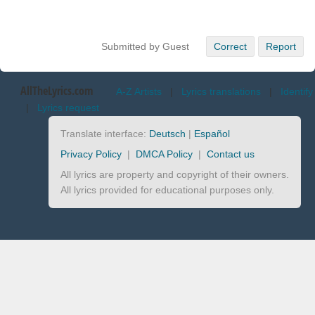
Submitted by Guest
Correct
Report
AllTheLyrics.com
A-Z Artists
|
Lyrics translations
|
Identify
|
Lyrics request
Translate interface:
Deutsch
|
Español
Privacy Policy
|
DMCA Policy
|
Contact us
All lyrics are property and copyright of their owners.
All lyrics provided for educational purposes only.