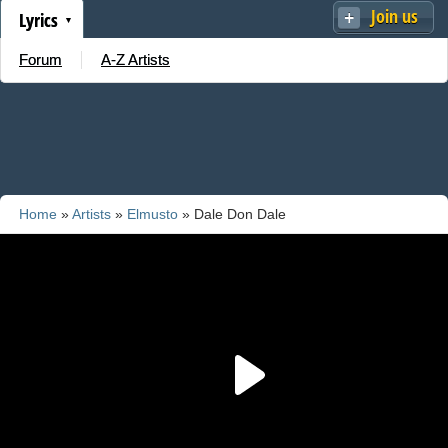
Join us
Lyrics
Forum
A-Z Artists
Home
»
Artists
»
Elmusto
» Dale Don Dale