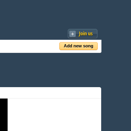
Join us
Add new song