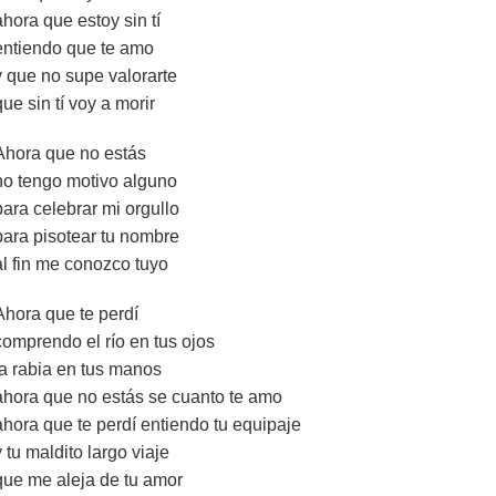
ahora que estoy sin tí
entiendo que te amo
y que no supe valorarte
que sin tí voy a morir
Ahora que no estás
no tengo motivo alguno
para celebrar mi orgullo
para pisotear tu nombre
al fin me conozco tuyo
Ahora que te perdí
comprendo el río en tus ojos
la rabia en tus manos
ahora que no estás se cuanto te amo
ahora que te perdí entiendo tu equipaje
y tu maldito largo viaje
que me aleja de tu amor