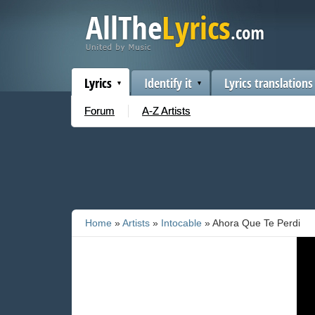
Lyrics
Identify it
Lyrics translations
Forum
A-Z Artists
Home
»
Artists
»
Intocable
» Ahora Que Te Perdi