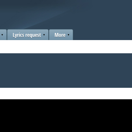
Lyrics request
More