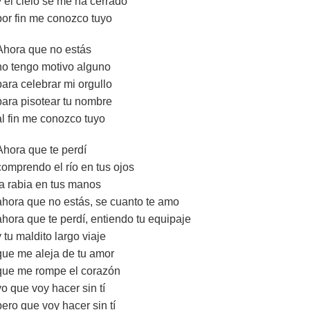
y el cielo se me ha cerrado
por fin me conozco tuyo
Ahora que no estás
no tengo motivo alguno
para celebrar mi orgullo
para pisotear tu nombre
al fin me conozco tuyo
Ahora que te perdí
comprendo el río en tus ojos
la rabia en tus manos
ahora que no estás, se cuanto te amo
ahora que te perdí, entiendo tu equipaje
y tu maldito largo viaje
que me aleja de tu amor
que me rompe el corazón
yo que voy hacer sin tí
pero que voy hacer sin tí