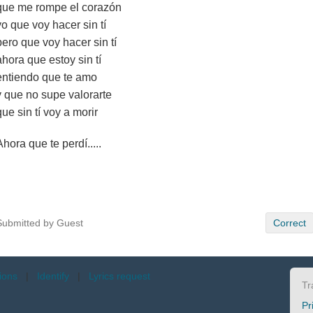
que me rompe el corazón
yo que voy hacer sin tí
pero que voy hacer sin tí
ahora que estoy sin tí
entiendo que te amo
y que no supe valorarte
que sin tí voy a morir
Ahora que te perdí.....
Submitted by Guest
Correct
tions
|
Identify
|
Lyrics request
Tr
Pr