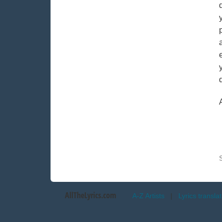
AllTheLyrics.com
A-Z Artists
|
Lyrics transla