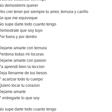
No demostremi querer
Ves crei tener por siempre tu amor, ternura y cariño
Se que me equivoque
No supe darte todo cuanto tengo
Demostrate que soy tuyo
Por fuera y por dentro
Dejame amarte con ternura
Perdona todas mi locuras
Dejame amarte con pasion
Ya aprendi bien la leccion
Deja llenarme de tus besos
Y acarizar todo tu cuerpo
Quiero tocar tu corazon
Dejame amarte
Y entregarte lo que soy
No supe darte todo cuanto tengo