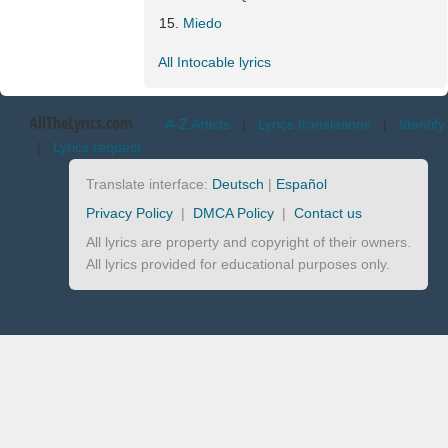
Miedo
All Intocable lyrics
AllTheLyrics.com
A-Z Artists
|
Lyrics translations
|
Identify
|
Lyrics request
Translate interface:
Deutsch
|
Español
Privacy Policy
|
DMCA Policy
|
Contact us
All lyrics are property and copyright of their owners.
All lyrics provided for educational purposes only.