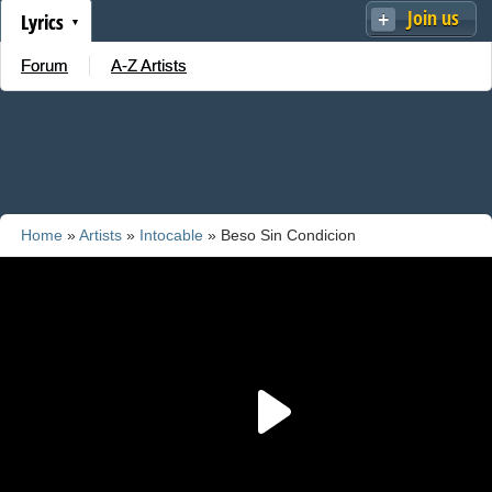
Join us
Lyrics
Forum
A-Z Artists
Home
»
Artists
»
Intocable
» Beso Sin Condicion