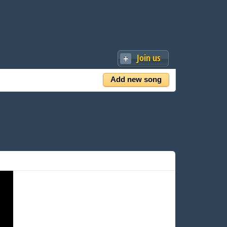
Join us
Add new song