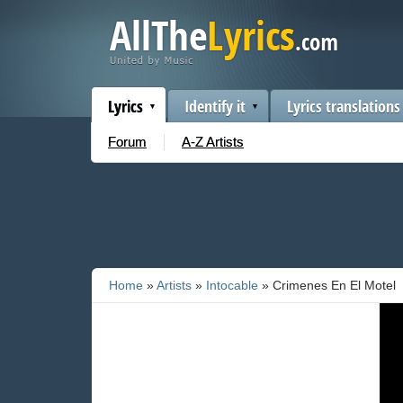
Lyrics
Identify it
Lyrics translations
Forum
A-Z Artists
Home
»
Artists
»
Intocable
» Crimenes En El Motel