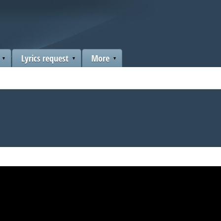
Lyrics request
More