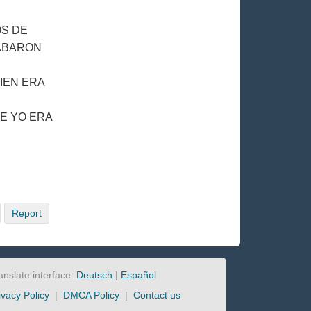
OS DE
CABARON
IEN ERA
E YO ERA
Report
anslate interface:
Deutsch
|
Español
ivacy Policy
|
DMCA Policy
|
Contact us