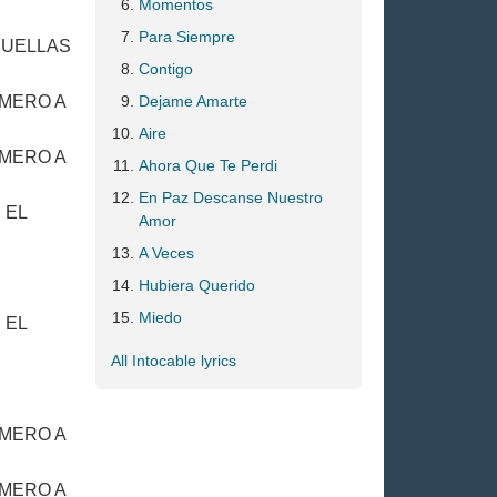
Momentos
Para Siempre
HUELLAS
Contigo
IMERO A
Dejame Amarte
Aire
IMERO A
Ahora Que Te Perdi
En Paz Descanse Nuestro
 EL
Amor
A Veces
Hubiera Querido
Miedo
 EL
All Intocable lyrics
IMERO A
IMERO A