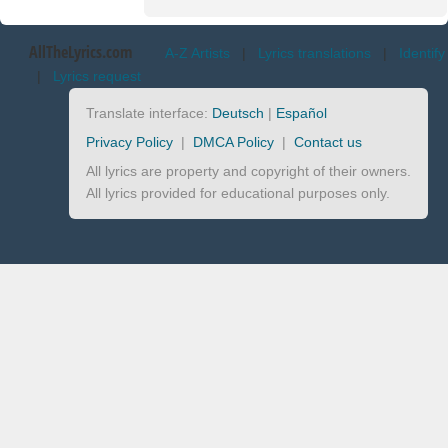
AllTheLyrics.com
A-Z Artists
|
Lyrics translations
|
Identify
|
Lyrics request
Translate interface:
Deutsch
|
Español
Privacy Policy
|
DMCA Policy
|
Contact us
All lyrics are property and copyright of their owners.
All lyrics provided for educational purposes only.