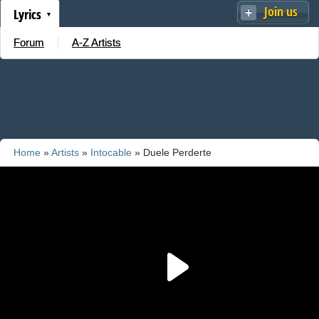
Join us
Lyrics
Forum
A-Z Artists
Home
»
Artists
»
Intocable
» Duele Perderte