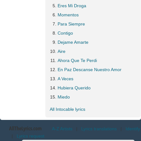
Eres Mi Droga
Momentos
Para Siempre
Contigo
Dejame Amarte
Aire
Ahora Que Te Perdi
En Paz Descanse Nuestro Amor
A Veces
Hubiera Querido
Miedo
All Intocable lyrics
AllTheLyrics.com
A-Z Artists
|
Lyrics translations
|
Identify
|
Lyrics request