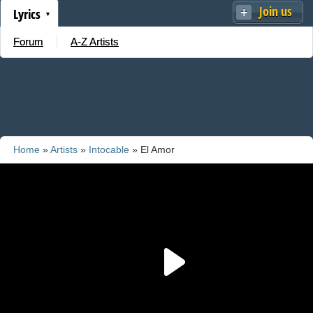
Join us
Lyrics
Forum
A-Z Artists
Home
»
Artists
»
Intocable
» El Amor