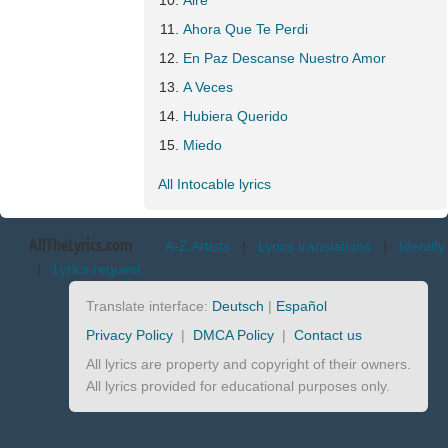
Aire
Ahora Que Te Perdi
En Paz Descanse Nuestro Amor
A Veces
Hubiera Querido
Miedo
All Intocable lyrics
AllTheLyrics.com
A-Z Artists
|
Lyrics translations
|
Identify
|
Lyrics request
Translate interface:
Deutsch
|
Español
Privacy Policy
|
DMCA Policy
|
Contact us
All lyrics are property and copyright of their owners.
All lyrics provided for educational purposes only.