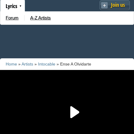
Join us
Lyrics
Forum
A-Z Artists
Home
»
Artists
»
Intocable
» Ense A Olvidarte