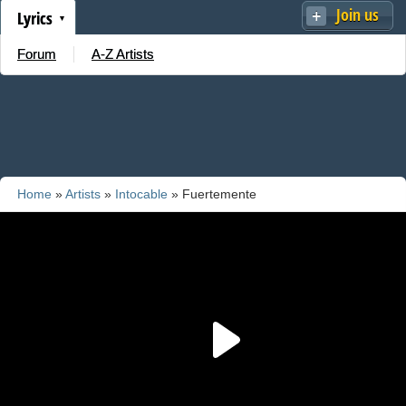
Join us
Lyrics
Forum
A-Z Artists
Home
»
Artists
»
Intocable
» Fuertemente