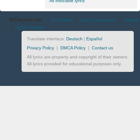
All Intocable lyrics
AllTheLyrics.com
A-Z Artists
|
Lyrics translations
|
Identify
|
Lyrics request
Translate interface:
Deutsch
|
Español
Privacy Policy
|
DMCA Policy
|
Contact us
All lyrics are property and copyright of their owners.
All lyrics provided for educational purposes only.