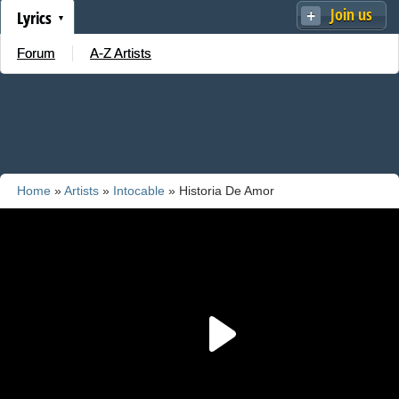
Join us
Lyrics
Forum
A-Z Artists
Home
»
Artists
»
Intocable
» Historia De Amor