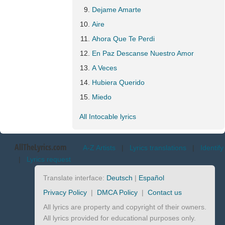
Dejame Amarte
Aire
Ahora Que Te Perdi
En Paz Descanse Nuestro Amor
A Veces
Hubiera Querido
Miedo
All Intocable lyrics
AllTheLyrics.com
A-Z Artists
|
Lyrics translations
|
Identify
|
Lyrics request
Translate interface:
Deutsch
|
Español
Privacy Policy
|
DMCA Policy
|
Contact us
All lyrics are property and copyright of their owners.
All lyrics provided for educational purposes only.