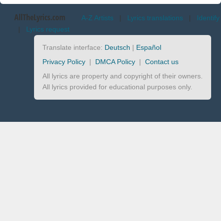
AllTheLyrics.com
A-Z Artists
|
Lyrics translations
|
Identify
|
Lyrics request
Translate interface:
Deutsch
|
Español
Privacy Policy
|
DMCA Policy
|
Contact us
All lyrics are property and copyright of their owners.
All lyrics provided for educational purposes only.