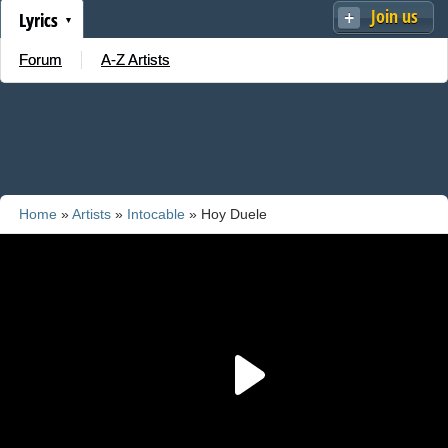
Join us
Lyrics
Forum
A-Z Artists
Home
»
Artists
»
Intocable
» Hoy Duele