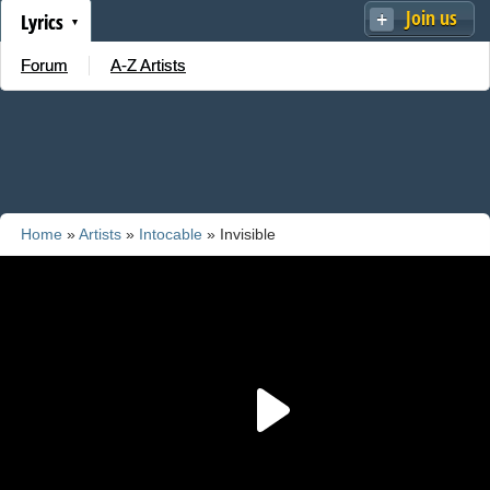
Join us
Lyrics
Forum
A-Z Artists
Home
»
Artists
»
Intocable
» Invisible