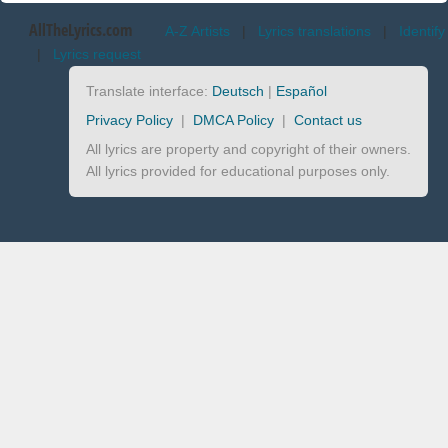
AllTheLyrics.com
A-Z Artists
|
Lyrics translations
|
Identify
|
Lyrics request
Translate interface:
Deutsch
|
Español
Privacy Policy
|
DMCA Policy
|
Contact us
All lyrics are property and copyright of their owners.
All lyrics provided for educational purposes only.