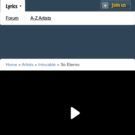
Join us
Lyrics
Forum
A-Z Artists
Home
»
Artists
»
Intocable
» So Eterno