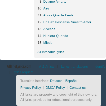
Dejame Amarte
Aire
Ahora Que Te Perdi
En Paz Descanse Nuestro Amor
A Veces
Hubiera Querido
Miedo
All Intocable lyrics
AllTheLyrics.com
A-Z Artists
|
Lyrics translations
|
Identify
|
Lyrics request
Translate interface:
Deutsch
|
Español
Privacy Policy
|
DMCA Policy
|
Contact us
All lyrics are property and copyright of their owners.
All lyrics provided for educational purposes only.