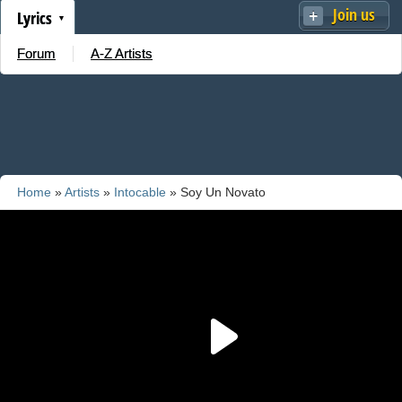
Join us
Lyrics
Forum
A-Z Artists
Home
»
Artists
»
Intocable
» Soy Un Novato