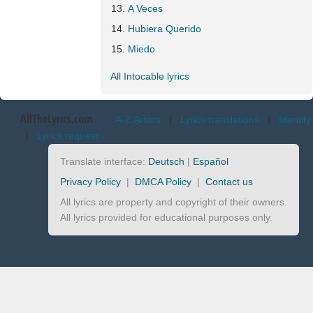
A Veces
Hubiera Querido
Miedo
All Intocable lyrics
AllTheLyrics.com
A-Z Artists
|
Lyrics translations
|
Identify
|
Lyrics request
Translate interface:
Deutsch
|
Español
Privacy Policy
|
DMCA Policy
|
Contact us
All lyrics are property and copyright of their owners.
All lyrics provided for educational purposes only.