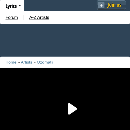
Join us
Lyrics
Forum
A-Z Artists
Home
»
Artists
»
Ozomatli