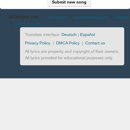
Submit new song
AllTheLyrics.com
A-Z Artists
|
Lyrics translations
|
Identify
|
Lyrics request
Translate interface:
Deutsch
|
Español
Privacy Policy
|
DMCA Policy
|
Contact us
All lyrics are property and copyright of their owners.
All lyrics provided for educational purposes only.